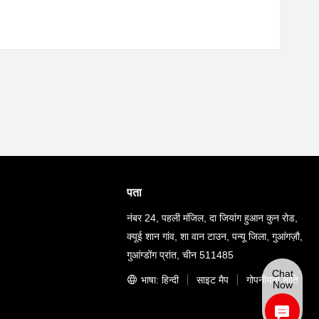
पता
नंबर 24, पहली मंजिल, दा जियांग हुआन कुन रोड,
क्यूई शान गांव, शा वान टाउन, पन्यू जिला, गुआंगज़ौ,
गुआंग्डोंग प्रांत, चीन 511485
Chat
भाषा: हिन्दी
साइट मैप
गोपनीयता नीति
Now