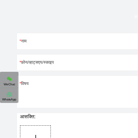
बस
नाम
फ़ोन/व्हाट्सएप/स्काइप
विषय
WeChat
WhatsApp
आसक्ति: