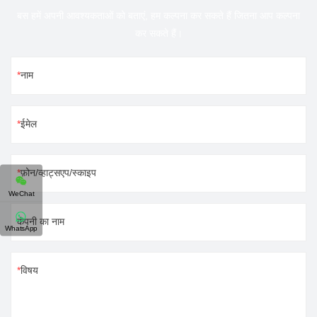
बस हमें अपनी आवश्यकताओं को बताएं, हम कल्पना कर सकते हैं जितना आप कल्पना
कर सकते हैं।
नाम
ईमेल
फ़ोन/व्हाट्सएप/स्काइप
WeChat
कंपनी का नाम
WhatsApp
विषय