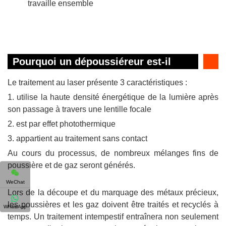
travaille ensemble
Pourquoi un dépoussiéreur est-il
nécessaire lors du travail au laser ?
Le traitement au laser présente 3 caractéristiques :
1. utilise la haute densité énergétique de la lumière après
son passage à travers une lentille focale
2. est par effet photothermique
3. appartient au traitement sans contact
Au cours du processus, de nombreux mélanges fins de
poussière et de gaz seront générés.
WeChat
Lors de la découpe et du marquage des métaux précieux,
les poussières et les gaz doivent être traités et recyclés à
WhatsApp
temps. Un traitement intempestif entraînera non seulement