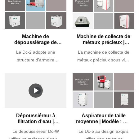
Machine de
Machine de collecte de
dépoussiérage de
métaux précieux |
petite taille | Modèle :
Modèle : Dc-3
Le Dc-2 adopte une
La machine de collecte de
Dc-2
structure d'armoire
métaux précieux sous vide
intégrée, une aspiration à
(modèle : Dc-3) adopte une
haute pression et une
structure d'armoire
récupération à haut
intégrée, une aspiration à
rendement avec un design
haute pression, une
exquis. Équipé d'unmoteur
récupération à faible bruit et
à haut rendement, il peut
à haute efficacité avec une
fonctionner à haut
conception exquise. Il est
Dépoussiéreur à
Aspirateur de taille
filtration d'eau |
moyenne | Modèle : Dc-
rendement et pendant de
spécialement conçu pour
Modèle : Dc-W
6
longues heures. La force
les machines de découpe
Le dépoussiéreur Dc-W
Le Dc-6 au design exquis
d'aspiration du
de métaux précieux et les