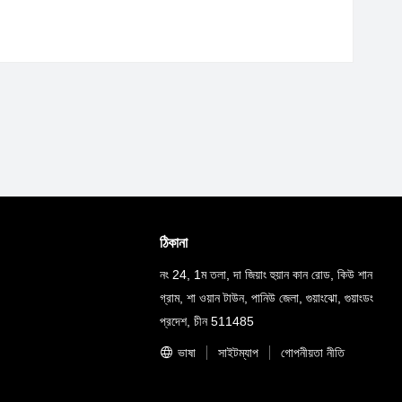
ঠিকানা
নং 24, 1ম তলা, দা জিয়াং হুয়ান কান রোড, কিউ শান
গ্রাম, শা ওয়ান টাউন, পানিউ জেলা, গুয়াংঝো, গুয়াংডং
প্রদেশ, চীন 511485
ভাষা
সাইটম্যাপ
গোপনীয়তা নীতি