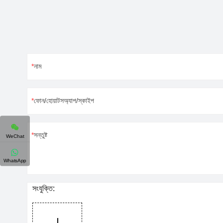
নাম
ফোন/হোয়াটসঅ্যাপ/স্কাইপ
সন্তুষ্ট
WeChat
WhatsApp
সংযুক্তি: