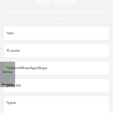
BİZE ULAŞIN
Bize gereksinimlerinizi bildirin, hayal edebileceğinizden daha
fazlasını yapabiliriz.
İsim
E-posta
Telefon/WhatsApp/Skype
WeChat
WhatsApp
Şirket Adı
İçerik