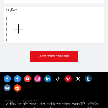
সংযুক্তি:
এখনই জিজ্ঞাসা প্রেরণ করুন
সাইটম্যাপ
গোপনীয়তা নীতি
গোপনীয়তা এবং কুকি ব্যবহার। আমরা আপনার জন্য আমাদের ওয়েবসাইটটি অপ্টিমাইজ