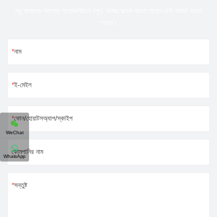
শুধু আমাদের আপনার প্রয়োজনীয়তা বলুন, আমরা কল্পনা করতে পারেন বেশী আমরা করতে
পারেন।
নাম
ই-মেইল
ফোন/হোয়াটসঅ্যাপ/স্কাইপ
WeChat
কোমপানির নাম
WhatsApp
সন্তুষ্ট