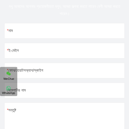
শুধু আমাদের আপনার প্রয়োজনীয়তা বলুন, আমরা কল্পনা করতে পারেন বেশী আমরা করতে
পারেন।
নাম
ই-মেইল
ফোন/হোয়াটসঅ্যাপ/স্কাইপ
WeChat
কোমপানির নাম
WhatsApp
সন্তুষ্ট