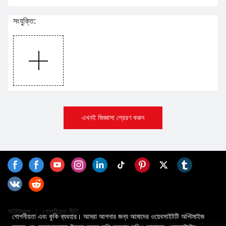
সংযুক্তি:
এখনই জিজ্ঞাসা প্রেরণ করুন
সাইটম্যাপ
গোপনীয়তা নীতি
গোপনীয়তা এবং কুকি ব্যবহার। আমরা আপনার জন্য আমাদের ওয়েবসাইটটি অপ্টিমাইজ