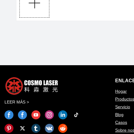
ENLACE
Hogar
Producto
LEER MÁS >
Servicio
Blog
Casos
Sobre nos