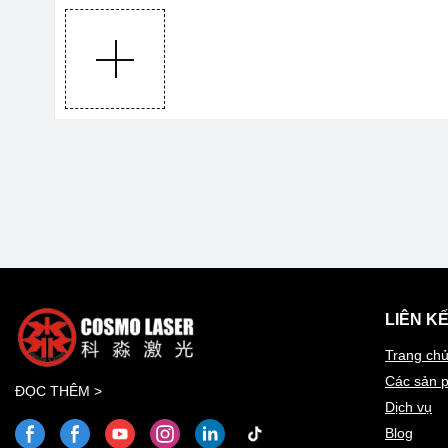
LIÊN K
Trang ch
Các sản 
ĐỌC THÊM >
Dịch vụ
Blog