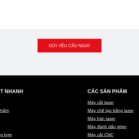
GỬI YÊU CẦU NGAY
ẾT NHANH
CÁC SẢN PHẨM
ủ
Máy cắt laser
phẩm
Máy chế tạo bằng laser
Máy hàn laser
Máy đánh dấu ghim
ng hợp
Máy cắt CNC