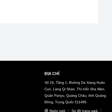
ĐỊA CHỈ
Số 24, Tầng 1, Đường Da Xiang Huân
Cun, Làng Qi Shan, Thị trấn Sha Wan,
Quận Panyu, Quảng Châu, tỉnh Quảng
Đông, Trung Quốc 511485
Ngôn ngữ
Sơ đồ trang web