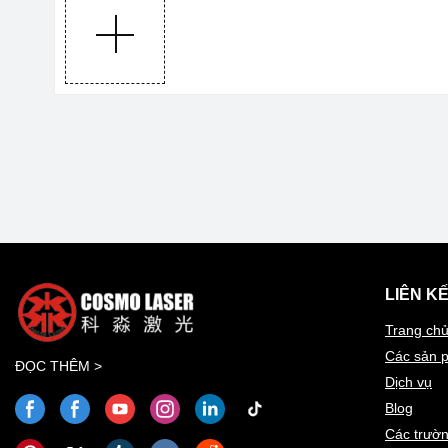
LIÊN K
Trang ch
Các sản 
ĐỌC THÊM >
Dịch vụ
Blog
Các trườ