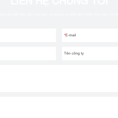
LIÊN HỆ CHÚNG TÔI
úng tôi biết yêu cầu của bạn, chúng tôi có thể làm nhiều hơn bạn có t
E-mail
Tên công ty