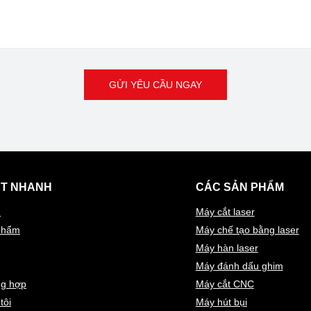
GỬI YÊU CẦU NGAY
ẾT NHANH
CÁC SẢN PHẨM
ủ
Máy cắt laser
phẩm
Máy chế tạo bằng laser
Máy hàn laser
Máy đánh dấu ghim
ng hợp
Máy cắt CNC
tôi
Máy hút bụi