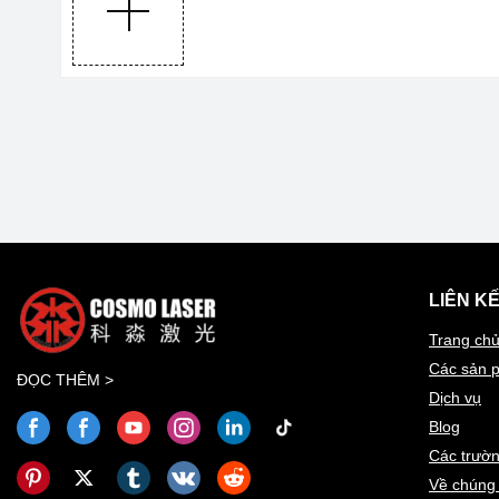
LIÊN K
Trang ch
Các sản 
ĐỌC THÊM >
Dịch vụ
Blog
Các trườ
Về chúng 