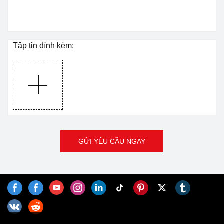
Tập tin đính kèm:
GỬI YÊU CẦU NGAY