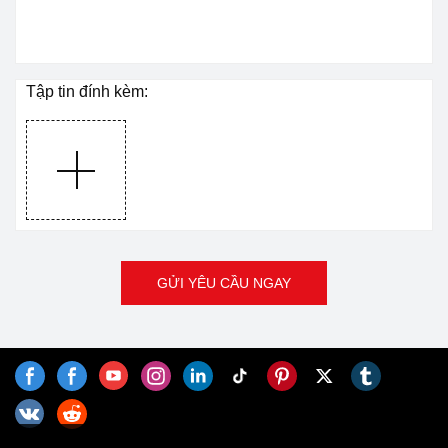
Tập tin đính kèm:
GỬI YÊU CẦU NGAY