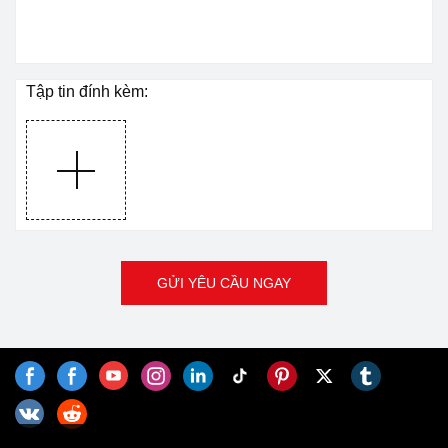
Tập tin đính kèm:
GỬI YÊU CẦU NGAY