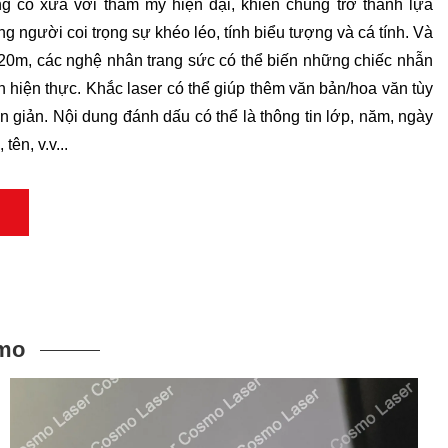
ng cổ xưa với thẩm mỹ hiện đại, khiến chúng trở thành lựa
 người coi trọng sự khéo léo, tính biểu tượng và cá tính. Và
0m, các nghệ nhân trang sức có thể biến những chiếc nhẫn
 hiện thực. Khắc laser có thể giúp thêm văn bản/hoa văn tùy
n giản. Nội dung đánh dấu có thể là thông tin lớp, năm, ngày
tên, v.v...
smo