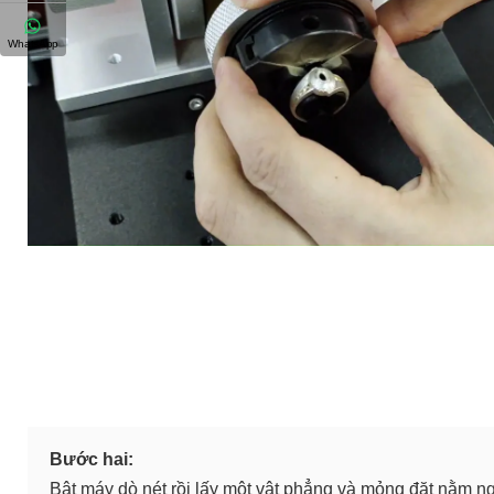
WhatsApp
Bước hai:
Bật máy dò nét rồi lấy một vật phẳng và mỏng đặt nằm ng