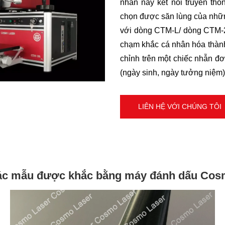
nhẫn này
kết nối truyền thố
chọn được săn lùng của những
với dòng CTM-L/ dòng CTM-2
chạm khắc cá nhân hóa thành
chỉnh trên một chiếc nhẫn đơ
(ngày sinh, ngày tưởng niệm), 
LIÊN HỆ VỚI CHÚNG TÔI
c mẫu được khắc bằng máy đánh dấu Co