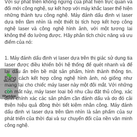
Với sự phát triển không ngừng của phát hiện trực quan và
đổi mới công nghệ, sự kết hợp với máy khắc laser thể hiện
những thành tựu công nghệ. Máy đánh dấu định vị laser
dựa trên tầm nhìn là một thiết bị tích hợp kết hợp công
nghệ laser và công nghệ hình ảnh, với một tương lai
không thể đo lường được. Hãy phân tích chức năng và ưu
điểm của nó:
1. Máy đánh dấu định vị laser dựa trên thị giác sử dụng tia
laser được điều khiển bởi hệ thống để quét nhanh và để
lại dấu ấn trên bề mặt sản phẩm, hình thành thông tin.
Bằng cách kết hợp công nghệ hình ảnh, nó giống như
WeChat
mang lại cho chiếc máy laser này một đôi mắt. Với những
con mắt này, máy laser loại bỏ nhu cầu đặt thủ công, xác
WhatsApp
định chính xác các sản phẩm cần đánh dấu và do đó cải
thiện hiệu quả đồng thời tiết kiệm nhân công. Máy đánh
dấu định vị laser dựa trên tầm nhìn là sản phẩm của sự
phát triển của thời đại và sự chuyển đổi của nền văn minh
công nghệ.