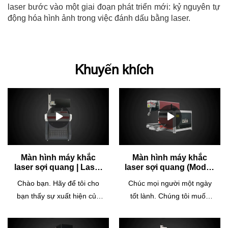
laser bước vào một giai đoạn phát triển mới: kỷ nguyên tự
động hóa hình ảnh trong việc đánh dấu bằng laser.
Khuyến khích
Màn hình máy khắc
Màn hình máy khắc
laser sợi quang | Laser
laser sợi quang (Model:
Cosmo
CTM-20m) | Laser
Chào bạn. Hãy để tôi cho
Chúc mọi người một ngày
Cosmo
bạn thấy sự xuất hiện của
tốt lành. Chúng tôi muốn
máy khắc laser sợi quang
cho bạn thấy sự xuất hiện
do Cosmo Laser sản xuất
của máy khắc laser sợi