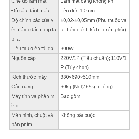
Chế độ làm mát
Làm mát bằng không khí
Độ sâu đánh dấu
Lên đến 1,0mm
Độ chính xác của vi
±0,02-±0,05mm (Phụ thuộc và
ệc đánh dấu chụp lặ
o chênh lệch kích thước phôi)
p lại
Tiêu thụ điện tối đa
800W
Nguồn cấp
220V/1P (Tiêu chuẩn); 110V/1
P (Tùy chọn)
Kích thước máy
380×690×510mm
Cân nặng
60kg (Net)/ 65kg (Tổng)
Máy tính và phần m
Bao gồm
ềm
Màn hình, chuột và
Không bắt buộc
bàn phím