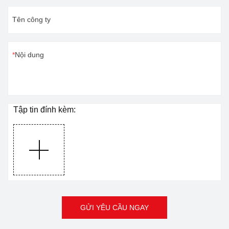
đồng đều. Về phần hoạt
Tên công ty
động, Đây là phần mềm
được tùy chỉnh thân thiện
với người dùng, rất dễ học
Nội dung
cho mọi người.Đó là sự lựa
chọn kinh tế hơn nếu bạn
mới bắt đầu sử dụng máy
cắt laser.Vui lòng liên hệ với
Tập tin đính kèm:
chúng tôi để biết thêm chi
tiết.
GỬI YÊU CẦU NGAY