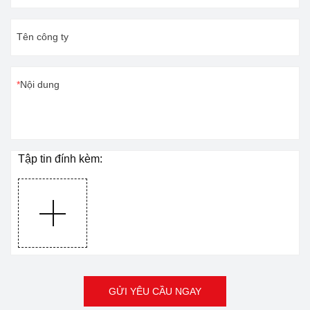
để đánh dấu các mẫu khác
nhau. Nó có thể tự động lấy
Tên công ty
lại vị trí đánh dấu trước đó
và lặp lại chính xác việc
đánh dấu. Thiết kế của nó
Nội dung
tiết kiệm thời gian để đạt
được sản xuất tự động trên
dây chuyền lắp ráp có độ
chính xác cao.Vui lòng liên
Tập tin đính kèm:
hệ với chúng tôi để biết
thêm chi tiết.
GỬI YÊU CẦU NGAY