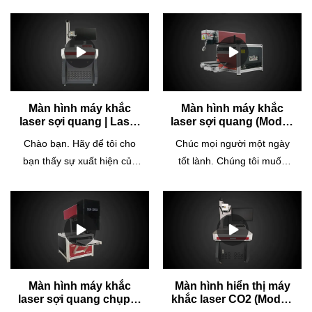
Màn hình máy khắc
Màn hình máy khắc
laser sợi quang | Laser
laser sợi quang (Model:
Cosmo
CTM-20m) | Laser
Chào bạn. Hãy để tôi cho
Chúc mọi người một ngày
Cosmo
bạn thấy sự xuất hiện của
tốt lành. Chúng tôi muốn
máy khắc laser sợi quang
cho bạn thấy sự xuất hiện
do Cosmo Laser sản xuất
của máy khắc laser sợi
(model: CTM-GL20).Vật
quang (model: CTM-
chất:Vàng nguyên chất,
20m).Đồ trang sức bằng
vàng rắn 5G, vàng K, bạch
vàng, bạc hoặc kim loại quý
kim, bạc, bạc 925, đồng
khác, CTM-20m / 50 được
thau, đồng, thép không gỉ,
khuyên dùng nhiều
Màn hình máy khắc
Màn hình hiển thị máy
laser sợi quang chụp vị
khắc laser CO2 (Model:
v.v.Ngành áp dụng: Phụ
nhất.Các tính năng: √ Đánh