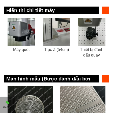
Hiển thị chi tiết máy
Máy quét
Trục Z (54cm)
Thiết bị đánh
dấu quay
Màn hình mẫu (Được đánh dấu bởi
CTM-GL20)
WeChat