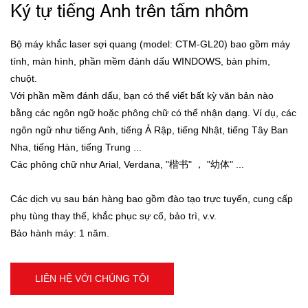
Ký tự tiếng Anh trên tấm nhôm
Bộ máy khắc laser sợi quang (model: CTM-GL20) bao gồm máy
tính, màn hình, phần mềm đánh dấu WINDOWS, bàn phím,
chuột.
Với phần mềm đánh dấu, bạn có thể viết bất kỳ văn bản nào
bằng các ngôn ngữ hoặc phông chữ có thể nhận dạng. Ví dụ, các
ngôn ngữ như tiếng Anh, tiếng Ả Rập, tiếng Nhật, tiếng Tây Ban
Nha, tiếng Hàn, tiếng Trung ...
Các phông chữ như Arial, Verdana, "楷书" ， "幼体" ...
Các dịch vụ sau bán hàng bao gồm đào tạo trực tuyến, cung cấp
phụ tùng thay thế, khắc phục sự cố, bảo trì, v.v.
Bảo hành máy: 1 năm.
LIÊN HỆ VỚI CHÚNG TÔI