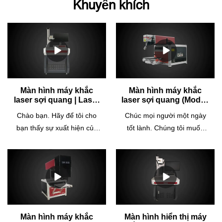
Khuyến khích
Màn hình máy khắc
Màn hình máy khắc
laser sợi quang | Laser
laser sợi quang (Model:
Cosmo
CTM-20m) | Laser
Chào bạn. Hãy để tôi cho
Chúc mọi người một ngày
Cosmo
bạn thấy sự xuất hiện của
tốt lành. Chúng tôi muốn
máy khắc laser sợi quang
cho bạn thấy sự xuất hiện
do Cosmo Laser sản xuất
của máy khắc laser sợi
(model: CTM-GL20).Vật
quang (model: CTM-
chất:Vàng nguyên chất,
20m).Đồ trang sức bằng
vàng rắn 5G, vàng K, bạch
vàng, bạc hoặc kim loại quý
kim, bạc, bạc 925, đồng
khác, CTM-20m / 50 được
thau, đồng, thép không gỉ,
khuyên dùng nhiều
Màn hình máy khắc
Màn hình hiển thị máy