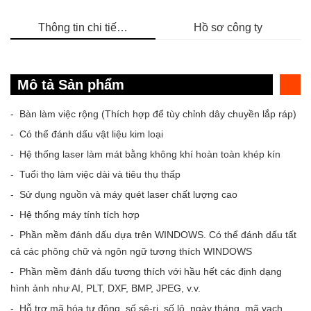
Thông tin chi tiết sản phẩm
Hồ sơ công ty
Mô tả Sản phẩm
- Bàn làm việc rộng (Thích hợp để tùy chỉnh dây chuyền lắp ráp)
- Có thể đánh dấu vật liệu kim loại
- Hệ thống laser làm mát bằng không khí hoàn toàn khép kín
- Tuổi thọ làm việc dài và tiêu thụ thấp
- Sử dụng nguồn và máy quét laser chất lượng cao
- Hệ thống máy tính tích hợp
- Phần mềm đánh dấu dựa trên WINDOWS. Có thể đánh dấu tất
cả các phông chữ và ngôn ngữ tương thích WINDOWS
- Phần mềm đánh dấu tương thích với hầu hết các định dạng
hình ảnh như AI, PLT, DXF, BMP, JPEG, v.v.
- Hỗ trợ mã hóa tự động, số sê-ri, số lô, ngày tháng, mã vạch