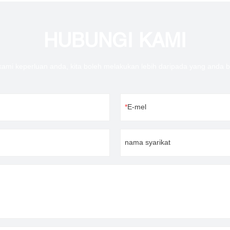
HUBUNGI KAMI
kami keperluan anda, kita boleh melakukan lebih daripada yang anda 
E-mel
nama syarikat