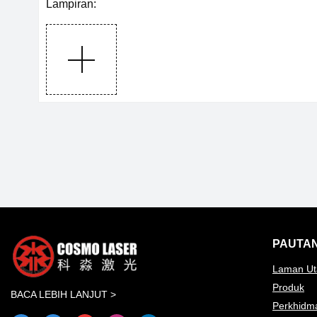
Lampiran:
PAUTA
Laman U
Produk
BACA LEBIH LANJUT >
Perkhidm