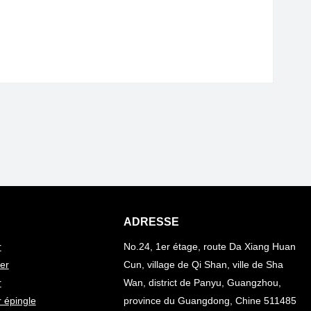
ADRESSE
r
No.24, 1er étage, route Da Xiang Huan
er
Cun, village de Qi Shan, ville de Sha
r
Wan, district de Panyu, Guangzhou,
 épingle
province du Guangdong, Chine 511485