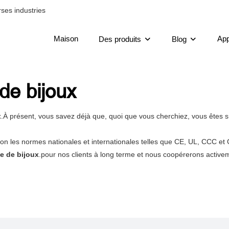
ses industries
Maison
App
Des produits
Blog
de bijoux
x
.À présent, vous savez déjà que, quoi que vous cherchiez, vous êtes sû
lon les normes nationales et internationales telles que CE, UL, CCC et
e de bijoux
.pour nos clients à long terme et nous coopérerons activeme