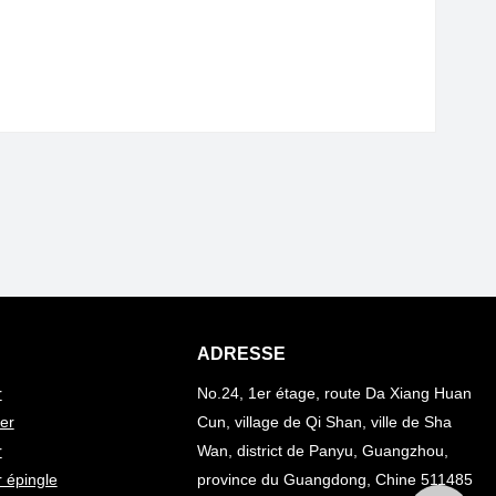
ADRESSE
r
No.24, 1er étage, route Da Xiang Huan
er
Cun, village de Qi Shan, ville de Sha
r
Wan, district de Panyu, Guangzhou,
 épingle
province du Guangdong, Chine 511485