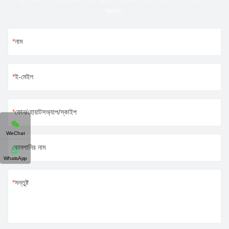
পারেন।
নাম
ই-মেইল
ফোন/হোয়াটসঅ্যাপ/স্কাইপ
WeChat
কোমপানির নাম
WhatsApp
সন্তুষ্ট