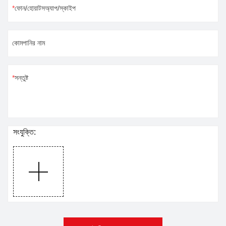
ফোন/হোয়াটসঅ্যাপ/স্কাইপ
কোমপানির নাম
সন্তুষ্ট
সংযুক্তি: