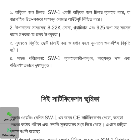
১. বাহ্যিক জল চিলার: SW-1 একটি বাহ্যিক জল চিলার ব্যবহার করে, যা
ধারাবাহিক উচ্চ-ক্ষমতা সম্পন্ন লেজার আউটপুট নিশ্চিত করে।
2. উপাদানের সামঞ্জস্য: 8-22K সোনা, প্ল্যাটিনাম এবং 925 রূপা সহ সমস্ত
ধাতব উপকরণের জন্য উপযুক্ত।
৩. ন্যূনতম বিকৃতি: ছোট ঢালাই করা জায়গার ফলে ন্যূনতম ওয়ার্কপিস বিকৃতি
ঘটে।
৪. সহজ পরিচালনা: SW-1 ব্যবহারকারী-বান্ধব, অত্যন্ত দক্ষ এবং
পরিবেশগতভাবে দূষণমুক্ত।
সিই সার্টিফিকেশন ভূমিকা
লেজার ওয়েল্ডিং মেশিন SW-1 এর জন্য CE সার্টিফিকেশন পেতে, কসমো
WeChat
লেজার কঠোর পরীক্ষা এবং সম্মতি মূল্যায়নের মধ্য দিয়ে গেছে। এখানে জড়িত
পদক্ষেপগুলি রয়েছে:
WhatsApp
১. নিরাপত্তা মূল্যায়ন: কসমো লেজার নিশ্চিত করেছে যে SW-1 নিরাপত্তা