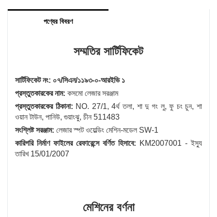
পণ্যের বিবরণ
সম্মতির সার্টিফিকেট
সার্টিফিকেট নং: ০৭/সিএন/১১৯৩-০-আরইভি ১
প্রস্তুতকারকের নাম:
কসমো লেজার সরঞ্জাম
প্রস্তুতকারকের ঠিকানা:
NO. 27/1, 4র্থ তলা, শা দু গং লু, ফু চং চুন, শা
ওয়ান টাউন, পানিউ, গুয়াংঝু, চীন 511483
সংশ্লিষ্ট সরঞ্জাম:
লেজার স্পট ওয়েল্ডিং মেশিন-মডেল SW-1
কারিগরি নির্মাণ ফাইলের রেফারেন্সে বর্ণিত হিসাবে:
KM2007001 - ইস্যু
তারিখ 15/01/2007
মেশিনের বর্ণনা