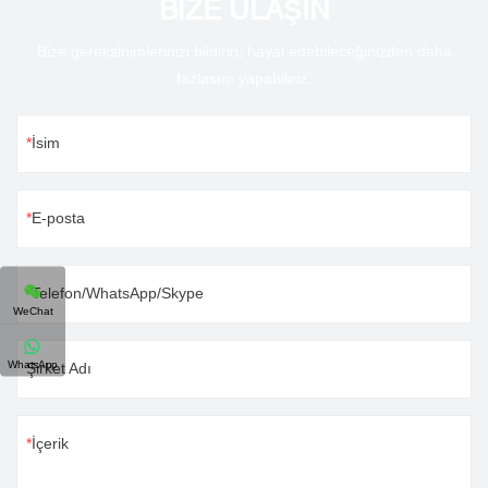
BİZE ULAŞIN
Bize gereksinimlerinizi bildirin, hayal edebileceğinizden daha
fazlasını yapabiliriz.
İsim
E-posta
Telefon/WhatsApp/Skype
WeChat
WhatsApp
Şirket Adı
İçerik