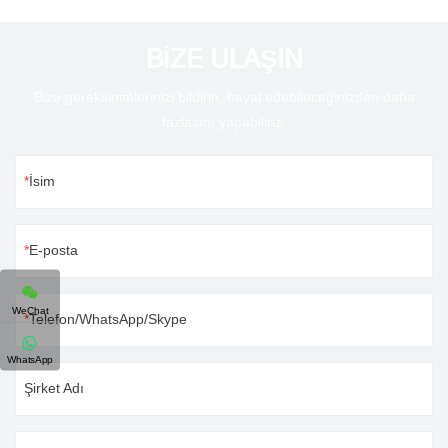
BİZE ULAŞIN
Bize gereksinimlerinizi bildirin, hayal edebileceğinizden daha
fazlasını yapabiliriz.
İsim
E-posta
WeChat
Telefon/WhatsApp/Skype
WhatsApp
Şirket Adı