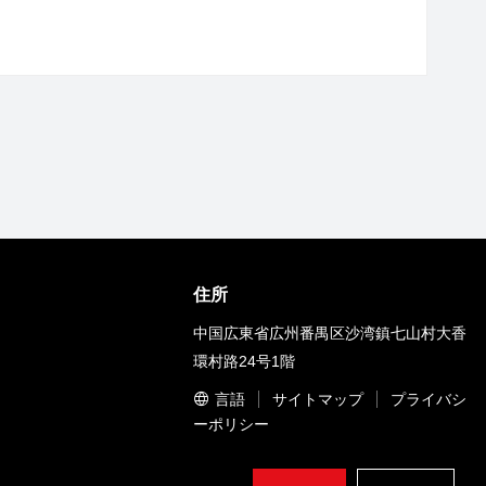
住所
中国広東省広州番禺区沙湾鎮七山村大香
環村路24号1階
言語
サイトマップ
プライバシ
ーポリシー