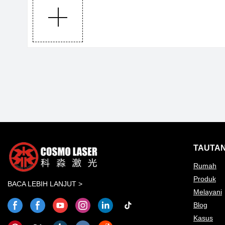
TAUTAN
Rumah
Produk
BACA LEBIH LANJUT >
Melayani
Blog
Kasus