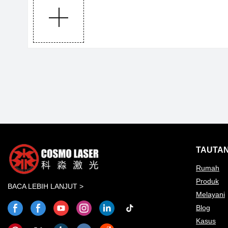
TAUTAN
Rumah
Produk
BACA LEBIH LANJUT >
Melayani
Blog
Kasus