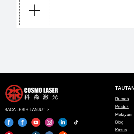
TAUTAN
Rumah
Produk
BACA LEBIH LANJUT >
Melayani
Blog
Kasus