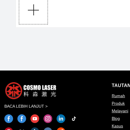
TAUTAN
Rumah
Produk
BACA LEBIH LANJUT >
Melayani
Blog
Kasus