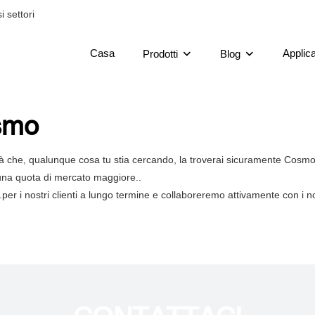
 settori
Casa
Applic
Prodotti
Blog
osmo
ià che, qualunque cosa tu stia cercando, la troverai sicuramente Cosm
 una quota di mercato maggiore..
.per i nostri clienti a lungo termine e collaboreremo attivamente con i nost