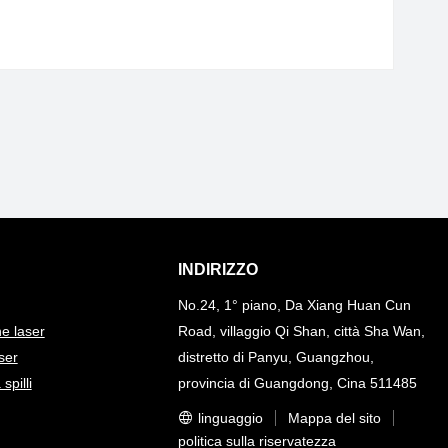
INDIRIZZO
No.24, 1° piano, Da Xiang Huan Cun
e laser
Road, villaggio Qi Shan, città Sha Wan,
ser
distretto di Panyu, Guangzhou,
pilli
provincia di Guangdong, Cina 511485
linguaggio
Mappa del sito
politica sulla riservatezza