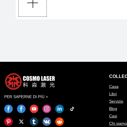
COLLEG
Casa
Libri
PER SAPERNE DI PIÙ >
Servizio
Blog
Casi
Chi siamo