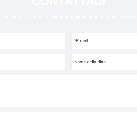
CONTATTACI
cci solo le tue esigenze, possiamo fare più di quanto tu possa immagina
E-mail
Nome della ditta