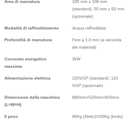
Area di marcatura
100 mm x 100 mm
(standard); 50 mm x 50 mm
(opzionale)
Modalità di raffreddamento
Acqua raffreddata
Profondità di marcatura
Fino a 1,0 mm (a seconda
dei materiali)
Consumo energetico
3kW
massimo
Alimentazione elettrica
220V/1P (standard); 110
V/1P (opzionale)
Dimensione della macchina
880mm×520mm×820mm
(L×W×H)
Il peso
86Kg (Netto)/100Kg (lordo)