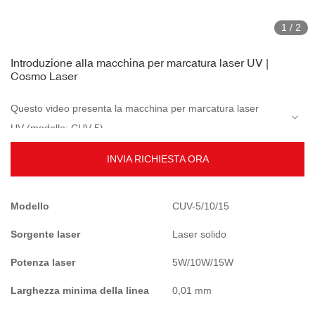
1
/
2
Introduzione alla macchina per marcatura laser UV |
Cosmo Laser
Questo video presenta la macchina per marcatura laser
UV (modello: CUV-5).
INVIA RICHIESTA ORA
La macchina per marcatura laser Cosmo UV viene utilizzata
per la marcatura fine sulla maggior parte dei materiali non
Modello
CUV-5/10/15
metallici e metallici. È comunemente usato per la marcatura
di gioielli in oro e argento, prodotti hardware, regali, prodotti
Vi preghiamo di contattarci per maggiori dettagli.
Sorgente laser
Laser solido
in vetro, prodotti in plastica, acrilico che richiedono requisiti
Potenza laser
5W/10W/15W
elevati. La migliore macchina per marcare materiali
trasparenti come cristalli, vetro sulla superficie o all'interno
Larghezza minima della linea
0,01 mm
dei materiali.