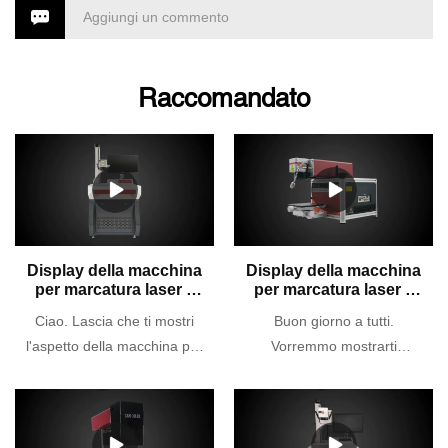
Aggiungi un commento
Raccomandato
Display della macchina
Display della macchina
per marcatura laser a
per marcatura laser a
fibra | Cosmo Laser
fibra (modello: CTM-
Ciao. Lascia che ti mostri
Buon giorno a tutti.
20m) | Cosmo Laser
l'aspetto della macchina per
Vorremmo mostrarti
marcatura laser in fibra
l'aspetto della macchina per
prodotta da Cosmo Laser
marcatura laser in fibra
(modello: CTM-
(modello: CTM-20m).I
GL20).Materiale:Oro puro,
gioielli in oro, argento o altri