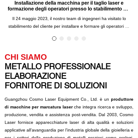
Installazione della macchina per il taglio laser e
formazione degli operatori presso lo stabilimento del
cliente il 24 maggio 2023
Il 24 maggio 2023, il nostro team di ingegneri ha visitato lo
stabilimento del cliente per installare e formare gli operatori su
come utilizzare la macchina per il taglio laser in fibra. Questa
macchina è un'attrezzatura ad alte prestazioni in grado di
tagliare vari materiali metallici con precisione ed efficienza. In
CHI SIAMO
questo post del blog, condivideremo i dettagli sul processo di
METALLO PROFESSIONALE
installazione, la sessione di formazione e i vantaggi dell'utilizzo
della macchina per il taglio laser in fibra per la tua azienda.
ELABORAZIONE
FORNITORE DI SOLUZIONI
Guangzhou Cosmo Laser Equipment Co., Ltd. è un
produttore
di macchine per marcatura laser
che integra ricerca e sviluppo,
produzione, vendita e assistenza post-vendita. Dal 2003, Cosmo
Laser fornisce apparecchiature laser di alta qualità e soluzioni
applicative all'avanguardia per l'industria globale della gioielleria e
per i settori della produzione di metalli preziosi come orologi,